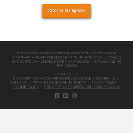
Ritorna al negozio
TUTTI I CONTENUTI SONO PROPRIETÀ DI QI FACTORY SRL, ECCETTO I MARCHI
QI FACTORY S.R.L. VIA SALVO
APPARTENENTI AI RELATIVI DETENTORI DEI DIRITTI.
D'ACQUISTO 1-3 MUSSOLENTE (VI) P. IVA 04066330244- CAP. SOCIALE INT.
VERS. € 50.000.
CONTATTACI
QI FACTORY – STAMPA 3D – PRODOTTI E SERVIZI PER L’INDUSTRIA 4.0
CHI SIAMO
TERMINI E CONDIZIONI DI VENDITA
PRIVACY POLICY
COOKIE POLICY
POLICY PER LA SICUREZZA DELLE INFORMAZIONI
FACEBOOK
LINKEDIN
INSTAGRAM