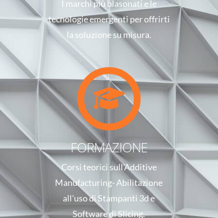
I marchi più blasonati e le
tecnologie emergenti per offrirti
la soluzione su misura.
FORMAZIONE
Corsi teorici sull'Additive
Manufacturing- Abilitazione
all'uso di Stampanti 3d e
Software di Slicing.