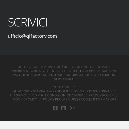
SCRIVICI
ufficio@qifactory.com
TUTTI I CONTENUTI SONO PROPRIETÀ DI QI FACTORY SRL, ECCETTO I MARCHI
QI FACTORY S.R.L. VIA SALVO
APPARTENENTI AI RELATIVI DETENTORI DEI DIRITTI.
D'ACQUISTO 1-3 MUSSOLENTE (VI) P. IVA 04066330244- CAP. SOCIALE INT.
VERS. € 50.000.
CONTATTACI
QI FACTORY – STAMPA 3D – PRODOTTI E SERVIZI PER L’INDUSTRIA 4.0
CHI SIAMO
TERMINI E CONDIZIONI DI VENDITA
PRIVACY POLICY
COOKIE POLICY
POLICY PER LA SICUREZZA DELLE INFORMAZIONI
FACEBOOK
LINKEDIN
INSTAGRAM