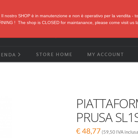
Il nostro SHOP è in manutenzione e non è operativo per la vendita - tor
NING ! The shop is CLOSED for maintanance, please come visit us la
STORE HOME
MY ACCOUNT
IENDA
PIATTAFOR
PRUSA SL1
€
48,77
(59,50 IVA inclus