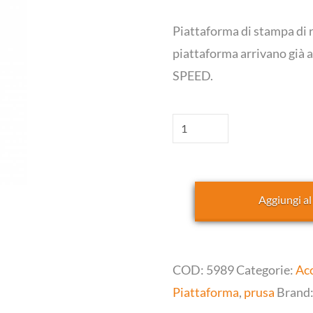
Piattaforma di stampa di r
piattaforma arrivano già a
SPEED.
Piattaforma
di
Stampa
Per
Aggiungi al
Prusa
SL1S
SPEED
COD:
5989
Categorie:
Ac
quantità
Piattaforma
,
prusa
Brand