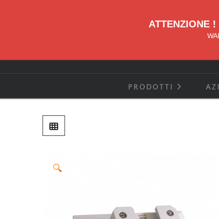
ATTENZIONE !
WAR
PRODOTTI
AZ
🔍