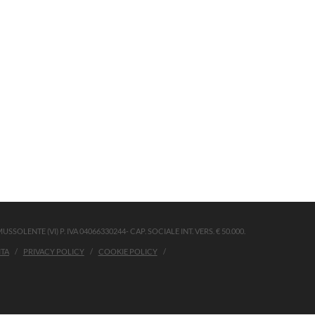
SSOLENTE (VI) P. IVA 04066330244- CAP. SOCIALE INT. VERS. € 50.000.
ITA
PRIVACY POLICY
COOKIE POLICY