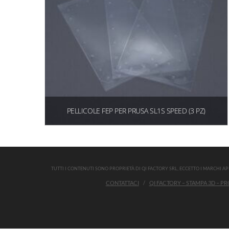
PELLICOLE FEP PER PRUSA SL1S SPEED (3 PZ)
€
13,00
(15,86 IVA inclusa)
Aggiungi al carrello
TUTTI I CONTENUTI SONO PROPRIETÀ DI QI FACTORY SRL, ECCETTO I MARCHI APP
CONTATTACI
QI FACTORY – STAMPA 3D – PRO