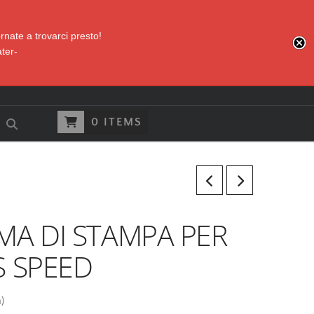
nate a trovarci presto!
ter-
0 ITEMS
MA DI STAMPA PER
S SPEED
a)