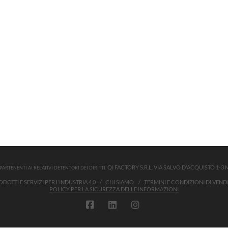
QI FACTORY S.R.L. VIA SALVO D'ACQUISTO 1-3 MU
ARTENENTI AI RELATIVI DETENTORI DEI DIRITTI.
DOTTI E SERVIZI PER L’INDUSTRIA 4.0
CHI SIAMO
TERMINI E CONDIZIONI DI VEND
POLICY PER LA SICUREZZA DELLE INFORMAZIONI
FACEBOOK
LINKEDIN
INSTAGRAM