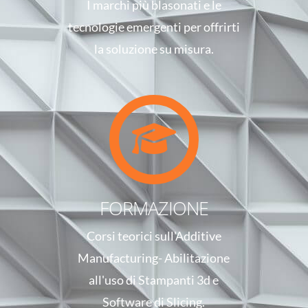
I marchi più blasonati e le
tecnologie emergenti per offrirti
la soluzione su misura.
FORMAZIONE
Corsi teorici sull'Additive
Manufacturing- Abilitazione
all'uso di Stampanti 3d e
Software di Slicing.