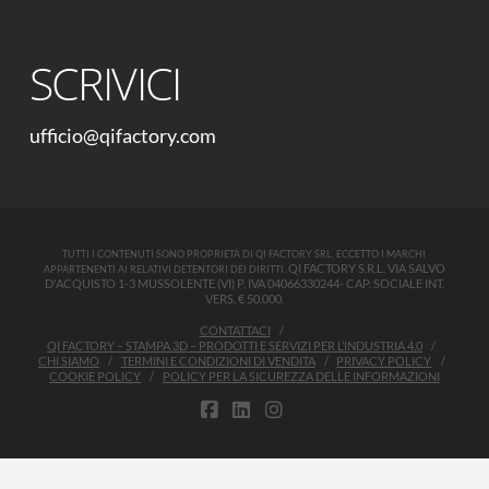
SCRIVICI
ufficio@qifactory.com
TUTTI I CONTENUTI SONO PROPRIETÀ DI QI FACTORY SRL, ECCETTO I MARCHI
QI FACTORY S.R.L. VIA SALVO
APPARTENENTI AI RELATIVI DETENTORI DEI DIRITTI.
D'ACQUISTO 1-3 MUSSOLENTE (VI) P. IVA 04066330244- CAP. SOCIALE INT.
VERS. € 50.000.
CONTATTACI
QI FACTORY – STAMPA 3D – PRODOTTI E SERVIZI PER L’INDUSTRIA 4.0
CHI SIAMO
TERMINI E CONDIZIONI DI VENDITA
PRIVACY POLICY
COOKIE POLICY
POLICY PER LA SICUREZZA DELLE INFORMAZIONI
FACEBOOK
LINKEDIN
INSTAGRAM