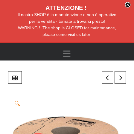
ATTENZIONE !
Il nostro SHOP è in manutenzione e non è operativo
per la vendita - tornate a trovarci presto!
WARNING ! The shop is CLOSED for maintanance,
please come visit us later-
Navigation
🔍