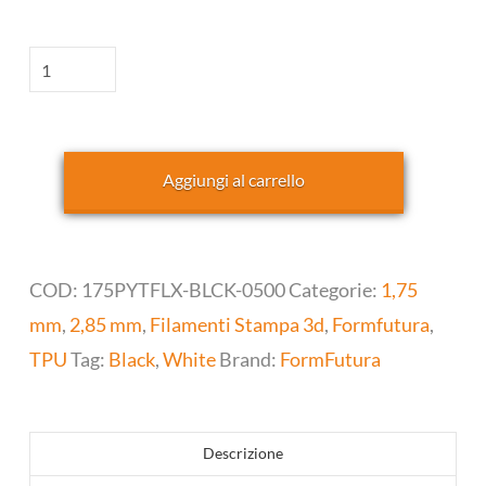
Python
Flex-
TPU
98A
Aggiungi al carrello
FormFutura
quantità
COD:
175PYTFLX-BLCK-0500
Categorie:
1,75
mm
,
2,85 mm
,
Filamenti Stampa 3d
,
Formfutura
,
TPU
Tag:
Black
,
White
Brand:
FormFutura
Descrizione