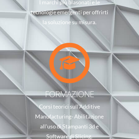
I marchi più blasonati e le
tecnologie emergenti per offrirti
la soluzione su misura.
FORMAZIONE
Corsi teorici sull'Additive
Manufacturing- Abilitazione
all'uso di Stampanti 3d e
Software di Slicing.