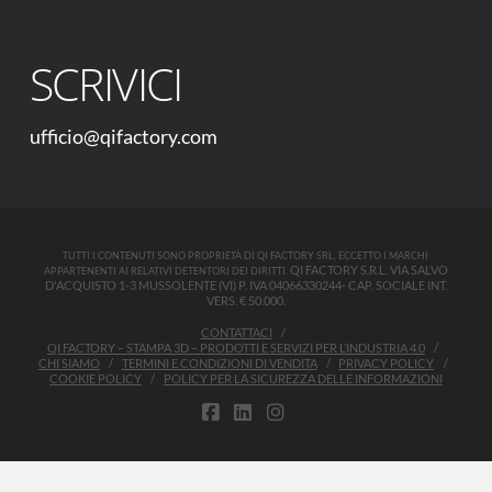
SCRIVICI
ufficio@qifactory.com
TUTTI I CONTENUTI SONO PROPRIETÀ DI QI FACTORY SRL, ECCETTO I MARCHI
QI FACTORY S.R.L. VIA SALVO
APPARTENENTI AI RELATIVI DETENTORI DEI DIRITTI.
D'ACQUISTO 1-3 MUSSOLENTE (VI) P. IVA 04066330244- CAP. SOCIALE INT.
VERS. € 50.000.
CONTATTACI
QI FACTORY – STAMPA 3D – PRODOTTI E SERVIZI PER L’INDUSTRIA 4.0
CHI SIAMO
TERMINI E CONDIZIONI DI VENDITA
PRIVACY POLICY
COOKIE POLICY
POLICY PER LA SICUREZZA DELLE INFORMAZIONI
FACEBOOK
LINKEDIN
INSTAGRAM