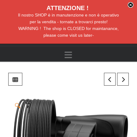
ATTENZIONE !
Il nostro SHOP è in manutenzione e non è operativo
per la vendita - tornate a trovarci presto!
WARNING ! The shop is CLOSED for maintanance,
please come visit us later-
Navigation
🔍