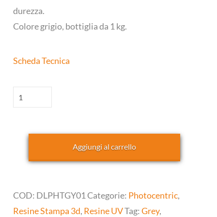
durezza.
Colore grigio, bottiglia da 1 kg.
Scheda Tecnica
UV
High
Tensile
(1kg)
Aggiungi al carrello
quantità
COD:
DLPHTGY01
Categorie:
Photocentric
,
Resine Stampa 3d
,
Resine UV
Tag:
Grey
,