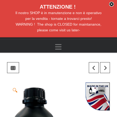
ATTENZIONE !
Il nostro SHOP è in manutenzione e non è operativo
per la vendita - tornate a trovarci presto!
WARNING ! The shop is CLOSED for maintanance,
please come visit us later-
Navigation
🔍