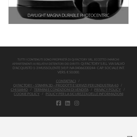
DAYLIGHT MAGNA DURABLE PHOTOCENTRIC
€
360,00
(439,20 IVA inclusa)
Aggiungi al carrello
TUTTI I CONTENUTI SONO PROPRIETÀ DI QI FACTORY SRL, ECCETTO I MARCHI
QI FACTORY S.R.L. VIA SALVO
APPARTENENTI AI RELATIVI DETENTORI DEI DIRITTI.
D'ACQUISTO 1-3 MUSSOLENTE (VI) P. IVA 04066330244- CAP. SOCIALE INT.
VERS. € 50.000.
CONTATTACI
QI FACTORY – STAMPA 3D – PRODOTTI E SERVIZI PER L’INDUSTRIA 4.0
CHI SIAMO
TERMINI E CONDIZIONI DI VENDITA
PRIVACY POLICY
COOKIE POLICY
POLICY PER LA SICUREZZA DELLE INFORMAZIONI
FACEBOOK
LINKEDIN
INSTAGRAM