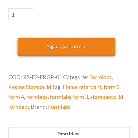
Cartuccia
Resina
Flame
Retardant
Aggiungi al carrello
–
Formlabs
quantità
COD:
RS-F2-FRGR-01
Categorie:
Formlabs
,
Resine Stampa 3d
Tag:
Flame retardant
,
form 3
,
form 4
,
formlabs
,
formlabs form 3
,
stampante 3d
formlabs
Brand:
Formlabs
Descrizione