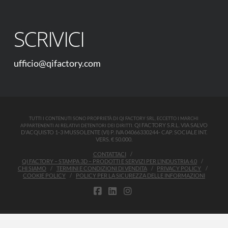
SCRIVICI
ufficio@qifactory.com
TUTTI I CONTENUTI SONO PROPRIETÀ DI QI FACTORY SRL, ECCETTO I MARCHI
QI FACTORY S.R.L. VIA SALVO
APPARTENENTI AI RELATIVI DETENTORI DEI DIRITTI.
D'ACQUISTO 1-3 MUSSOLENTE (VI) P. IVA 04066330244- CAP. SOCIALE INT.
VERS. € 50.000.
CONTATTACI
QI FACTORY – STAMPA 3D – PRODOTTI E SERVIZI PER L’INDUSTRIA 4.0
CHI SIAMO
TERMINI E CONDIZIONI DI VENDITA
PRIVACY POLICY
COOKIE POLICY
POLICY PER LA SICUREZZA DELLE INFORMAZIONI
FACEBOOK
LINKEDIN
INSTAGRAM