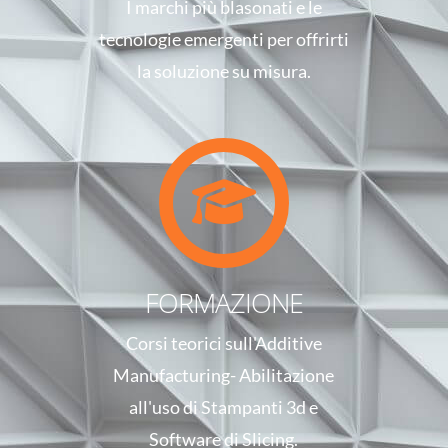
I marchi più blasonati e le
tecnologie emergenti per offrirti
la soluzione su misura.
FORMAZIONE
Corsi teorici sull'Additive
Manufacturing- Abilitazione
all'uso di Stampanti 3d e
Software di Slicing.