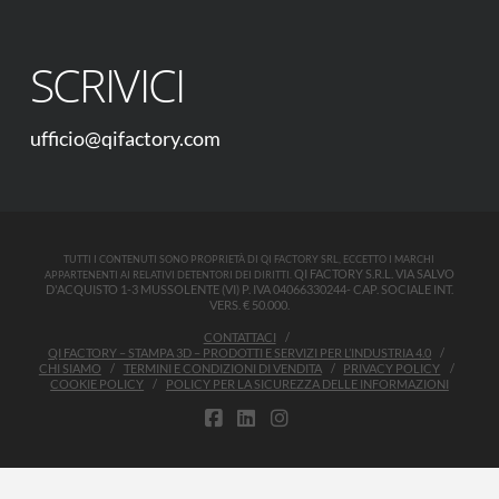
SCRIVICI
ufficio@qifactory.com
TUTTI I CONTENUTI SONO PROPRIETÀ DI QI FACTORY SRL, ECCETTO I MARCHI
QI FACTORY S.R.L. VIA SALVO
APPARTENENTI AI RELATIVI DETENTORI DEI DIRITTI.
D'ACQUISTO 1-3 MUSSOLENTE (VI) P. IVA 04066330244- CAP. SOCIALE INT.
VERS. € 50.000.
CONTATTACI
QI FACTORY – STAMPA 3D – PRODOTTI E SERVIZI PER L’INDUSTRIA 4.0
CHI SIAMO
TERMINI E CONDIZIONI DI VENDITA
PRIVACY POLICY
COOKIE POLICY
POLICY PER LA SICUREZZA DELLE INFORMAZIONI
FACEBOOK
LINKEDIN
INSTAGRAM