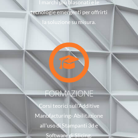
I marchi più blasonati e le
tecnologie emergenti per offrirti
la soluzione su misura.
FORMAZIONE
Corsi teorici sull'Additive
Manufacturing- Abilitazione
all'uso di Stampanti 3d e
Software di Slicing.