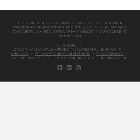
TUTTI I CONTENUTI SONO PROPRIETÀ DI QI FACTORY SRL, ECCETTO I MARCHI
QI FACTORY S.R.L. VIA SALVO
APPARTENENTI AI RELATIVI DETENTORI DEI DIRITTI.
D'ACQUISTO 1-3 MUSSOLENTE (VI) P. IVA 04066330244- CAP. SOCIALE INT.
VERS. € 50.000.
CONTATTACI
QI FACTORY – STAMPA 3D – PRODOTTI E SERVIZI PER L’INDUSTRIA 4.0
CHI SIAMO
TERMINI E CONDIZIONI DI VENDITA
PRIVACY POLICY
COOKIE POLICY
POLICY PER LA SICUREZZA DELLE INFORMAZIONI
FACEBOOK
LINKEDIN
INSTAGRAM