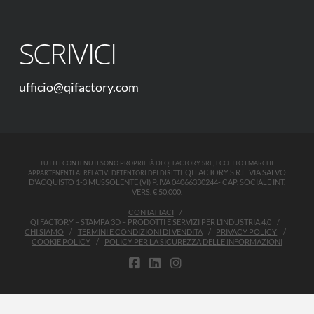
SCRIVICI
ufficio@qifactory.com
TUTTI I CONTENUTI SONO PROPRIETÀ DI QI FACTORY SRL, ECCETTO I MARCHI
QI FACTORY S.R.L. VIA SALVO
APPARTENENTI AI RELATIVI DETENTORI DEI DIRITTI.
D'ACQUISTO 1-3 MUSSOLENTE (VI) P. IVA 04066330244- CAP. SOCIALE INT.
VERS. € 50.000.
CONTATTACI
QI FACTORY – STAMPA 3D – PRODOTTI E SERVIZI PER L’INDUSTRIA 4.0
CHI SIAMO
TERMINI E CONDIZIONI DI VENDITA
PRIVACY POLICY
COOKIE POLICY
POLICY PER LA SICUREZZA DELLE INFORMAZIONI
FACEBOOK
LINKEDIN
INSTAGRAM