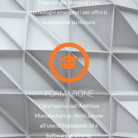
I marchi più blasonati e le
tecnologie emergenti per offrirti
la soluzione su misura.
FORMAZIONE
Corsi teorici sull'Additive
Manufacturing- Abilitazione
all'uso di Stampanti 3d e
Software di Slicing.