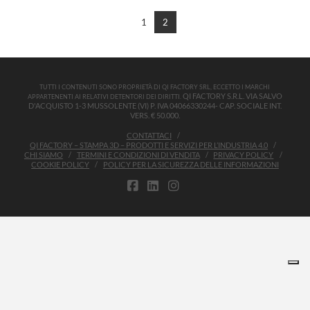
Aggiungi al carrello
1
2
TUTTI I CONTENUTI SONO PROPRIETÀ DI QI FACTORY SRL, ECCETTO I MARCHI
QI FACTORY S.R.L. VIA SALVO
APPARTENENTI AI RELATIVI DETENTORI DEI DIRITTI.
D'ACQUISTO 1-3 MUSSOLENTE (VI) P. IVA 04066330244- CAP. SOCIALE INT.
VERS. € 50.000.
CONTATTACI
QI FACTORY – STAMPA 3D – PRODOTTI E SERVIZI PER L’INDUSTRIA 4.0
CHI SIAMO
TERMINI E CONDIZIONI DI VENDITA
PRIVACY POLICY
COOKIE POLICY
POLICY PER LA SICUREZZA DELLE INFORMAZIONI
FACEBOOK
LINKEDIN
INSTAGRAM
Le tue preferenze relative alla privacy