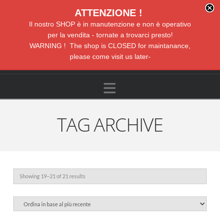
ATTENZIONE !
Il nostro SHOP è in manutenzione e non è operativo
per la vendita - tornate a trovarci presto!
WARNING ! The shop is CLOSED for maintanance,
please come visit us later-
Navigation
TAG ARCHIVE
Sorted
Showing 19–21 of 21 results
by
latest