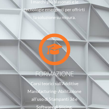
I marchi più blasonati e le
tecnologie emergenti per offrirti
la soluzione su misura.
FORMAZIONE
Corsi teorici sull'Additive
Manufacturing- Abilitazione
all'uso di Stampanti 3d e
Software di Slicing.