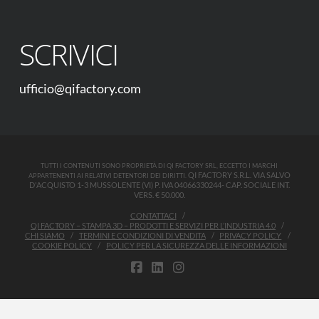
SCRIVICI
ufficio@qifactory.com
TUTTI I CONTENUTI SONO PROPRIETÀ DI QI FACTORY SRL, ECCETTO I MARCHI
QI FACTORY S.R.L. VIA SALVO
APPARTENENTI AI RELATIVI DETENTORI DEI DIRITTI.
D'ACQUISTO 1-3 MUSSOLENTE (VI) P. IVA 04066330244- CAP. SOCIALE INT.
VERS. € 50.000.
CONTATTACI
QI FACTORY – STAMPA 3D – PRODOTTI E SERVIZI PER L’INDUSTRIA 4.0
CHI SIAMO
TERMINI E CONDIZIONI DI VENDITA
PRIVACY POLICY
COOKIE POLICY
POLICY PER LA SICUREZZA DELLE INFORMAZIONI
FACEBOOK
LINKEDIN
INSTAGRAM