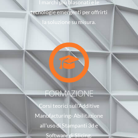
I marchi più blasonati e le
tecnologie emergenti per offrirti
la soluzione su misura.
FORMAZIONE
Corsi teorici sull'Additive
Manufacturing- Abilitazione
all'uso di Stampanti 3d e
Software di Slicing.