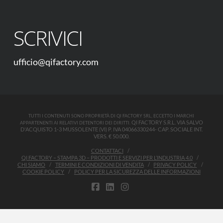
SCRIVICI
ufficio@qifactory.com
TUTTI I CONTENUTI SONO PROPRIETÀ DI QI FACTORY SRL, ECCETTO I MARCHI
QI FACTORY S.R.L. VIA SALVO
APPARTENENTI AI RELATIVI DETENTORI DEI DIRITTI.
D'ACQUISTO 1-3 MUSSOLENTE (VI) P. IVA 04066330244- CAP. SOCIALE INT.
VERS. € 50.000.
CONTATTACI
QI FACTORY – STAMPA 3D – PRODOTTI E SERVIZI PER L’INDUSTRIA 4.0
CHI SIAMO
TERMINI E CONDIZIONI DI VENDITA
PRIVACY POLICY
COOKIE POLICY
POLICY PER LA SICUREZZA DELLE INFORMAZIONI
FACEBOOK
LINKEDIN
INSTAGRAM