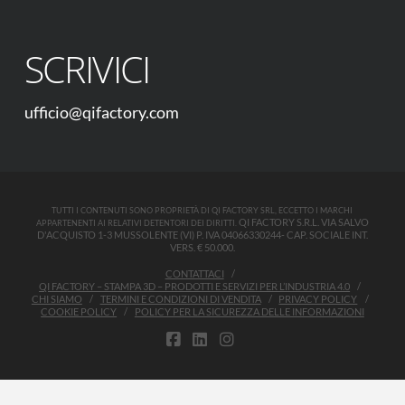
SCRIVICI
ufficio@qifactory.com
TUTTI I CONTENUTI SONO PROPRIETÀ DI QI FACTORY SRL, ECCETTO I MARCHI
QI FACTORY S.R.L. VIA SALVO
APPARTENENTI AI RELATIVI DETENTORI DEI DIRITTI.
D'ACQUISTO 1-3 MUSSOLENTE (VI) P. IVA 04066330244- CAP. SOCIALE INT.
VERS. € 50.000.
CONTATTACI
QI FACTORY – STAMPA 3D – PRODOTTI E SERVIZI PER L’INDUSTRIA 4.0
CHI SIAMO
TERMINI E CONDIZIONI DI VENDITA
PRIVACY POLICY
COOKIE POLICY
POLICY PER LA SICUREZZA DELLE INFORMAZIONI
FACEBOOK
LINKEDIN
INSTAGRAM