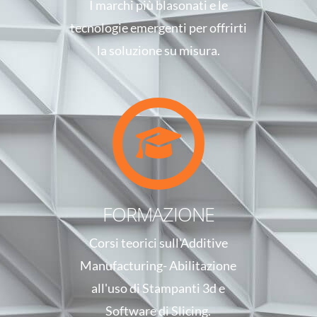
I marchi più blasonati e le
tecnologie emergenti per offrirti
la soluzione su misura.
FORMAZIONE
Corsi teorici sull'Additive
Manufacturing- Abilitazione
all'uso di Stampanti 3d e
Software di Slicing.